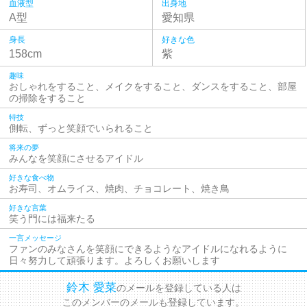
血液型
出身地
A型
愛知県
身長
好きな色
158cm
紫
趣味
おしゃれをすること、メイクをすること、ダンスをすること、部屋
の掃除をすること
特技
側転、ずっと笑顔でいられること
将来の夢
みんなを笑顔にさせるアイドル
好きな食べ物
お寿司、オムライス、焼肉、チョコレート、焼き鳥
好きな言葉
笑う門には福来たる
一言メッセージ
ファンのみなさんを笑顔にできるようなアイドルになれるように
日々努力して頑張ります。よろしくお願いします
鈴木 愛菜
のメールを登録している人は
このメンバーのメールも登録しています。