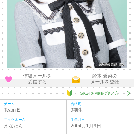
体験メールを
鈴木 愛菜の
受信する
メールを登録
SKE48 Mailの使い方
チーム
合格期
Team E
9期生
ニックネーム
生年月日
えなたん
2004月1月9日