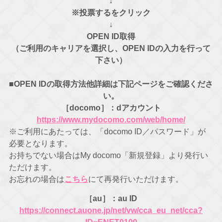
↓
※投票するをクリック
↓
OPEN ID取得
（ご利用のキャリアを選択し、OPEN IDの入力を行って
下さい）
■OPEN IDの取得方法他詳細は下記ページをご確認くださ
い。
［docomo］：dアカウント
https://www.mydocomo.com/web/home/
※ご利用にあたっては、「docomo ID／パスワード」が
必要となります。
お持ちでない場合はMy docomo「新規登録」より発行い
ただけます。
お忘れの場合は
こちら
にて再発行いただけます。
［au］：au ID
https://connect.auone.jp/net/vw/cca_eu_net/cca?