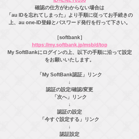
ID=ENET0100
確認の仕方がわからない場合は
「au IDを忘れてしまった」より手順に従ってお手続きの
上、au one-ID登録とパスワード発行を行って下さい。
［softbank］
https://my.softbank.jp/msb/d/top
My SoftBankにログインの上、以下の手順に沿って設定
をお願いいたします。
「My SoftBank認証」リンク
↓
認証の設定/確認/変更
「次へ」リンク
↓
認証の設定
「今すぐ設定する」リンク
↓
認証設定